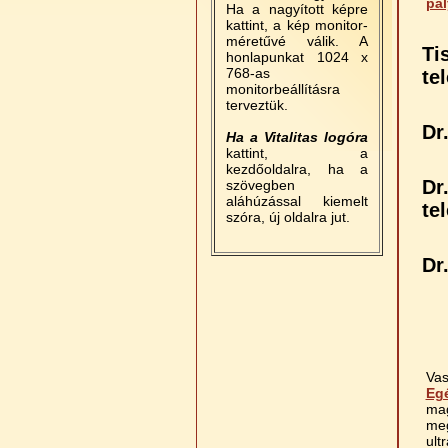
pá
Ha a nagyított képre
kattint, a kép monitor-
méretűvé válik. A
Ti
honlapunkat 1024 x
768-as
te
monitorbeállításra
terveztük.
Dr
Ha a Vitalitas logóra
kattint, a
kezdőoldalra, ha a
Dr
szövegben
aláhúzással kiemelt
te
szóra, új oldalra jut.
Dr
Va
Eg
mag
meg
ult