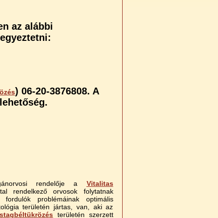
en az alábbi
egyeztetni:
) 06-20-3876808. A
rözés
lehetőség.
agánorvosi rendelője a
Vitalitas
tal rendelkező orvosok folytatnak
 fordulók problémáinak optimális
ógia területén jártas, van, aki az
stagbéltükrözés
területén szerzett