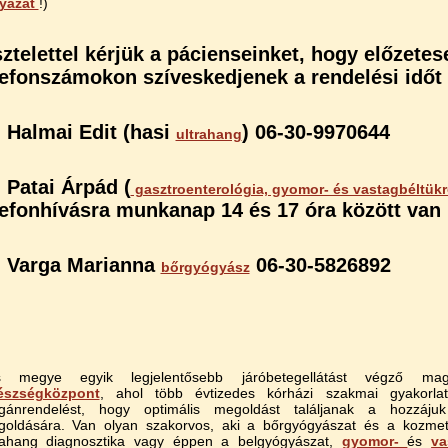
lyázat
!)
sztelettel kérjük a pácienseinket, hogy előzetes
lefonszámokon szíveskedjenek a rendelési időt 
. Halmai Edit (hasi
) 06-30-9970644
ultrahang
. Patai Árpád (
gasztroenterológia, gyomor- és vastagbéltük
lefonhívásra munkanap 14 és 17 óra között van 
. Varga Marianna
06-30-5826892
bőrgyógyász
s megye egyik legjelentősebb járóbetegellátást végző m
észségközpont
, ahol több évtizedes kórházi szakmai gyakorlat
ánrendelést, hogy optimális megoldást találjanak a hozzájuk
oldására. Van olyan szakorvos, aki a bőrgyógyászat és a kozmetol
rahang diagnosztika vagy éppen a belgyógyászat,
gyomor-
és
va