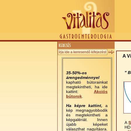
A Vi
" B
35-50%-os
árengedménnyel
kapható bútorainkat
megtekintheti, ha ide
kattint:
Akciós
bútorok
.
Ha képre kattint,
a
kép megnagyobbodik
és megtekintheti a
képgalériát. Innen
A
S
újabb képeket
HD 
választhat nagyításra.