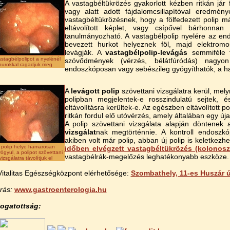
A vastagbéltükrözés gyakorlott kézben ritkán jár 
vagy alatt adott fájdalomcsillapítóval eredmén
vastagbéltükrözésnek, hogy a fölfedezett polip má
eltávolított képlet, vagy csípővel bárhonnan 
tanulmányozható. A vastagbélpolip nyelére az en
bevezett hurkot helyeznek föl, majd elektrom
levágják. A
vastagbélpolip-levágás
semmiféle 
astagbélpolipot a nyelénél
szövődmények (vérzés, bélátfúródás) nagyo
hurokkal ragadjuk meg
endoszkóposan vagy sebészileg gyógyíthatók, a halá
A
levágott polip
szövettani vizsgálatra kerül, mel
polipban megjelentek-e rosszindulatú sejtek, 
eltávolításra kerültek-e. Az egészben eltávolított 
ritkán fordul elő utóvérzés, amely általában egy új
A polip szövettani vizsgálata alapján döntenek 
vizsgálat
nak megtörténnie. A kontroll endoszkó
akiben volt már polip, abban új polip is keletkezhet
 polip helye hamarosan
időben elvégzett vastagbéltükrözés (kolonosz
ógyul, a polipot szövettani
vastagbélrák-megelőzés leghatékonyabb eszköze.
vizsgálatra távolítjuk el
Vitalitas Egészségközpont elérhetősége:
Szombathely, 11-es Huszár ú
rás:
www.gastroenterologia.hu
ogatottság: