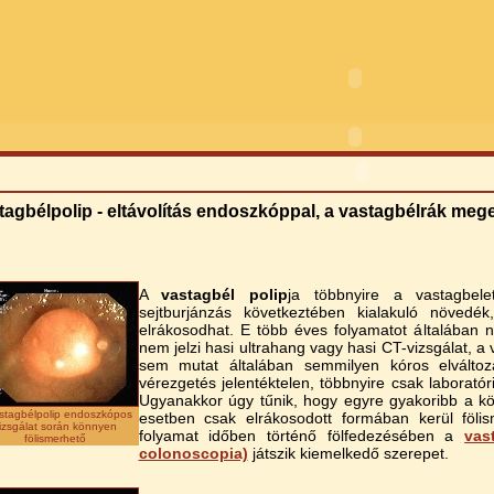
tagbélpolip - eltávolítás endoszkóppal, a vastagbélrák meg
A
vastagbél polip
ja többnyire a vastagbele
sejtburjánzás következtében kialakuló növedé
elrákosodhat. E több éves folyamatot általában 
nem jelzi hasi ultrahang vagy hasi CT-vizsgálat, a 
sem mutat általában semmilyen kóros elváltozá
vérezgetés jelentéktelen, többnyire csak laboratóri
Ugyanakkor úgy tűnik, hogy egyre gyakoribb a k
stagbélpolip endoszkópos
esetben csak elrákosodott formában kerül föli
izsgálat során könnyen
folyamat időben történő fölfedezésében a
vas
fölismerhető
colonoscopia)
játszik kiemelkedő szerepet.