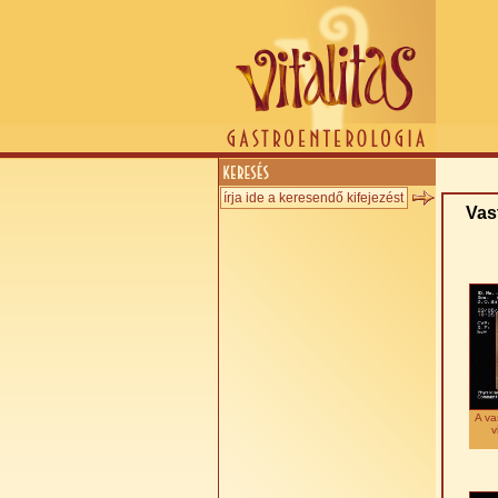
Vas
A va
v