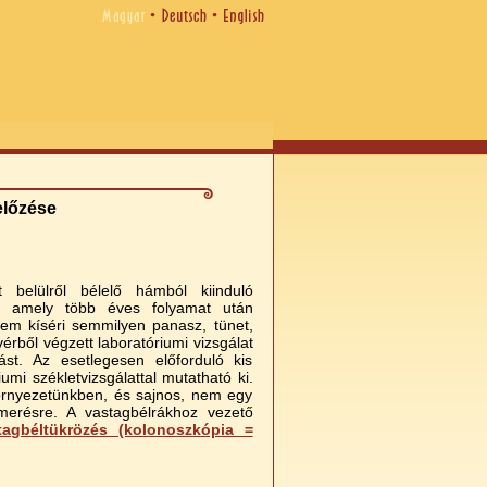
előzése
t belülről bélelő hámból kiinduló
k, amely több éves folyamat után
nem kíséri semmilyen panasz, tünet,
vérből végzett laboratóriumi vizsgálat
st. Az esetlegesen előforduló kis
umi székletvizsgálattal mutatható ki.
örnyezetünkben, és sajnos, nem egy
smerésre. A vastagbélrákhoz vezető
tagbéltükrözés (kolonoszkópia =