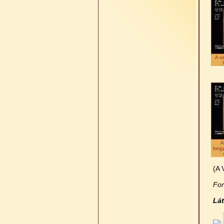
A v
A
begy
(A 
For
Lát