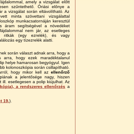
fájdalommal, amely a vizsgálat előtt
yesen szűntethető. Óriási előnye a
r a vizsgálat során eltávolítható. Az
vett minta szövettani vizsgálattal
doszkóp munkacsatornáján keresztül
os áram segítségével a növedéket
fájdalommal nem jár, az esetleges
n ritkák (egy ezrelék), és vagy
lozás egy tízezrelék alatti.
ynek során választ adnak arra, hogy a
és arra, hogy ezek maradéktalanul
polip helye hamarosan begyógyul. Igen
abb kolonoszkópia során csillapítható.
arról, hogy mikor kell az
ellenőrző
piának a jelentősége nagy, hiszen
 ill. esetlegesen a polip kiújulhat. Az
kópia), a rendszeres ellenőrzés
a
t 19.
).