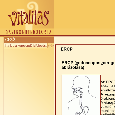
ERCP
ERCP (
e
ndoscopos
r
etrog
ábrázolása)
Az ERC
epe- és
elváltoz
A
vizsg
órákban.
A
vizsg
vezetün
munkacsa
szájadé