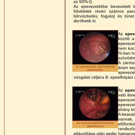
az 50%-t).
Az epevezetékbe bevezetett ka
fölvételek révén számos pana
bőrviszketés, fogyás) és tünet
deríthetik ki.
Az
epev
között 
epevezet
nem kock
%-ban ha
szövődmé
A záróiz
Az epevezeték záróizmának
áram seg
átmetszése
epevezet
vizsgálat céljára ill. epeelfolyá
Az
epev
való átv
epevezet
epeveze
ahány köv
A beavatk
vannak, 
Az epevezetékből köveket
előfordu
gördítünk ki
rendező
eltávolítása után pedig hamaros