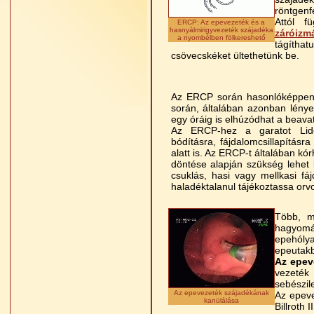
röntgenf
Attól f
ERCP: Az epevezeték és a
hasnyálmirigyvezeték szájadéka
záróizm
a nyombélben fölkereshető
tágítha
csövecskéket ültethetünk be.
Az ERCP során hasonlóképpen l
során, általában azonban lényeg
egy óráig is elhúzódhat a beava
Az ERCP-hez a garatot Lidoca
bódításra, fájdalomcsillapításra
alatt is. Az ERCP-t általában kó
döntése alapján szükség lehet 
csuklás, hasi vagy mellkasi fá
haladéktalanul tájékoztassa orvo
Több, m
hagyomá
epehóly
epeutakb
Az epev
vezeték
sebészil
Az epevezeték szájadékának
Az epeve
kanülálása
Billroth