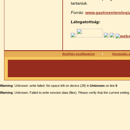
tartaniuk.
Forrás:
www.gastroenterologi
Látogatottság:
Beállítás kezdőlapként
|
Hozzáadás 
Warning
: Unknown: write failed: No space left on device (28) in
Unknown
on line
0
Warning
: Unknown: Failed to write session data (files). Please verify that the current settin