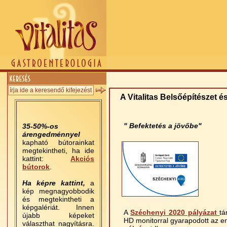
A Vitalitas Belsőépítészet é
" Befektetés a jövőbe"
35-50%-os
árengedménnyel
kapható bútorainkat
megtekintheti, ha ide
kattint:
Akciós
bútorok
.
Ha képre kattint,
a
kép megnagyobbodik
és megtekintheti a
képgalériát. Innen
A
Széchenyi 2020 pályázat
tá
újabb képeket
HD monitorral gyarapodott az en
választhat nagyításra.