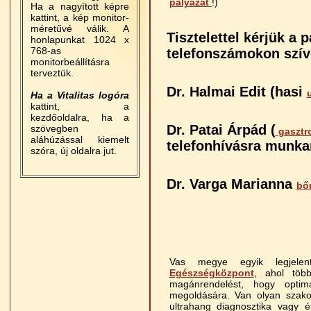
pályázat
!)
Ha a nagyított képre
kattint, a kép monitor-
méretűvé válik. A
Tisztelettel kérjük a 
honlapunkat 1024 x
768-as
telefonszámokon szíve
monitorbeállításra
terveztük.
Dr. Halmai Edit (hasi
Ha a Vitalitas logóra
kattint, a
kezdőoldalra, ha a
Dr. Patai Árpád (
szövegben
gasztro
aláhúzással kiemelt
telefonhívásra munkan
szóra, új oldalra jut.
Dr. Varga Marianna
bő
Vas megye egyik legjelen
Egészségközpont
, ahol több
magánrendelést, hogy optimá
megoldására. Van olyan szakor
ultrahang diagnosztika vagy 