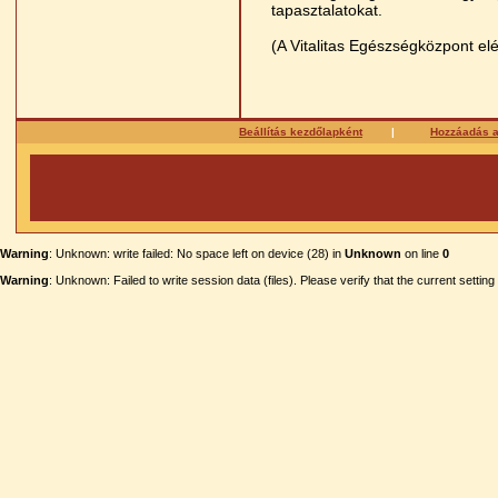
tapasztalatokat.
(A Vitalitas Egészségközpont el
Beállítás kezdőlapként
|
Hozzáadás 
Warning
: Unknown: write failed: No space left on device (28) in
Unknown
on line
0
Warning
: Unknown: Failed to write session data (files). Please verify that the current settin