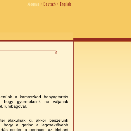
denünk a kamaszkori hanyagtartás
t, hogy gyermekeink ne váljanak
l, lumbágóval.
ei alakulnak ki, akkor beszélünk
z, hogy a gerinc a legcsekélyebb
artás esetén a gerincen az élettani