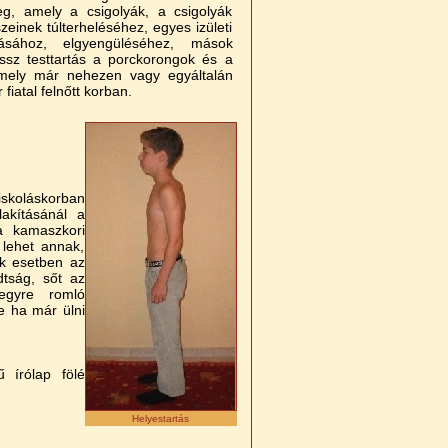
g, amely a csigolyák, a csigolyák
zeinek túlterheléséhez, egyes izületi
lásához, elgyengüléséhez, mások
ssz testtartás a porckorongok és a
 amely már nehezen vagy egyáltalán
iatal felnőtt korban.
iskoláskorban
akításánál a
 a kamaszkori
 lehet annak,
ok esetben az
dtság, sőt az
egyre romló
e ha már ülni
ű írólap fölé
Helyestartás