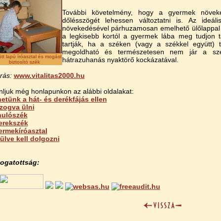
További követelmény, hogy a gyermek növek
dőlésszögét lehessen változtatni is. Az ideá
növekedésével párhuzamosan emelhető ülőlappal re
a legkisebb kortól a gyermek lába meg tudjon 
tartják, ha a széken (vagy a székkel együtt) t
megoldható és természetesen nem jár a szék
tt lapú íróasztal és mogást
hátrazuhanás nyaktörő kockázatával.
biztosító szék
rás:
www.vitalitas2000.hu
nljuk még honlapunkon az alábbi oldalakat:
etünk a hát- és derékfájás ellen
zogva ülni
nulószék
erekszék
rmekíróasztal
ülve kell dolgozni
ogatottság: