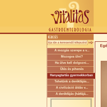
Egé
A mozgás szerepe a v...
Mozogva ülni?
Ha ülve kell dolgozni...
Ülés és pihenés
Hanyagtartás gyermekkorban
Tehetünk a derékfájás...
A civilizáció áldás v...
A derékfájás (hátfájá...