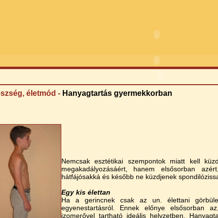
szség, életmód -
Hanyagtartás gyermekkorban
Nemcsak esztétikai szempontok miatt kell küz
megakadályozásáért, hanem elsősorban azér
hátfájósakká és később ne küzdjenek spondilózissa
Egy kis élettan
Ha a gerincnek csak az un. élettani görbület
egyenestartásról. Ennek előnye elsősorban a
izomerővel tartható ideális helyzetben. Hanyagt