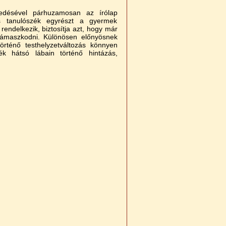
edésével párhuzamosan az írólap
lis tanulószék egyrészt a gyermek
ndelkezik, biztosítja azt, hogy már
támaszkodni. Különösen előnyösnek
örténő testhelyzetváltozás könnyen
 hátsó lábain történő hintázás,