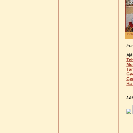
Döntö
For
Ajá
Teh
Mo
Ta
Gy
Gye
Ha 
Lát