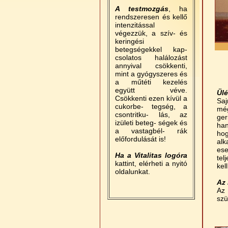
A testmozgás
, ha
rendszeresen és kellő
intenzitással
végezzük, a szív- és
keringési
betegségekkel kap-
csolatos halálozást
annyival csökkenti,
mint a gyógyszeres és
a műtéti kezelés
együtt véve.
Ül
Csökkenti ezen kívül a
Saj
cukorbe- tegség, a
még
csontritku- lás, az
ger
izületi beteg- ségek és
han
a vastagbél- rák
hog
előfordulását is!
alk
es
Ha a Vitalitas logóra
tel
kattint, elérheti a nyitó
kel
oldalunkat.
Az 
Az 
szü