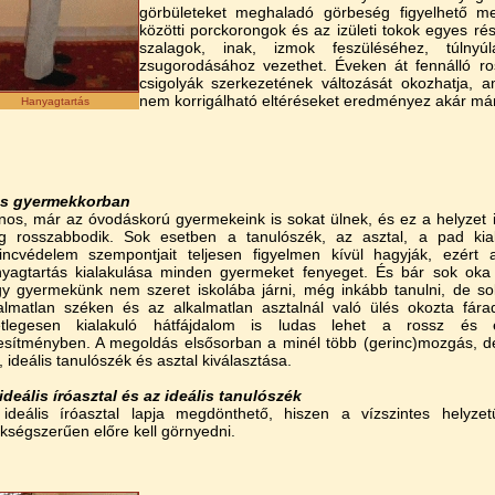
görbületeket meghaladó görbeség figyelhető me
közötti porckorongok és az izületi tokok egyes rés
szalagok, inak, izmok feszüléséhez, túlnyú
zsugorodásához vezethet. Éveken át fennálló ro
csigolyák szerkezetének változását okozhatja,
nem korrigálható eltéréseket eredményez akár már f
Hanyagtartás
és gyermekkorban
nos, már az óvodáskorú gyermekeink is sokat ülnek, és ez a helyzet 
 rosszabbodik. Sok esetben a tanulószék, az asztal, a pad kial
incvédelem szempontjait teljesen figyelmen kívül hagyják, ezért
yagtartás kialakulása minden gyermeket fenyeget. És bár sok oka
y gyermekünk nem szeret iskolába járni, még inkább tanulni, de s
almatlan széken és az alkalmatlan asztalnál való ülés okozta fára
etlegesen kialakuló hátfájdalom is ludas lehet a rossz és 
jesítményben. A megoldás elsősorban a minél több (gerinc)mozgás, d
l, ideális tanulószék és asztal kiválasztása.
ideális íróasztal és az ideális tanulószék
ideális íróasztal lapja megdönthető, hiszen a vízszintes helyzet
kségszerűen előre kell görnyedni.