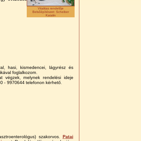
Vitalitas rendelője
Belsőépítészet: Scheiber
Katalin
al, hasi, kismedencei, lágyrész és
ikával foglalkozom.
at végzek, melynek rendelési ideje
30 - 9970644 telefonon kérhető.
asztroenterológus) szakorvos.
Patai