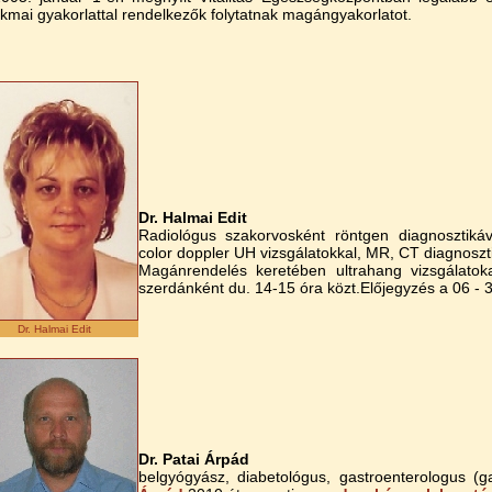
kmai gyakorlattal rendelkezők folytatnak magángyakorlatot.
Dr. Halmai Edit
Radiológus szakorvosként röntgen diagnosztikáv
color doppler UH vizsgálatokkal, MR, CT diagnoszt
Magánrendelés keretében ultrahang vizsgálatok
szerdánként du. 14-15 óra közt.Előjegyzés a 06 - 
Dr. Halmai Edit
Dr. Patai Árpád
belgyógyász, diabetológus, gastroenterologus (g