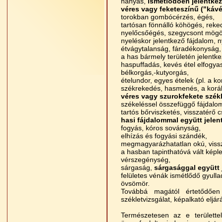
hányás,
ismétlődően jelentke
véres vagy feketeszínű ("káv
torokban gombócérzés, égés,
tartósan fönnálló köhögés, reke
nyelőcsőégés, szegycsont mögöt
nyeléskor jelentkező fájdalom, n
étvágytalanság, fáradékonyság, 
a has bármely területén jelentk
haspuffadás, kevés étel elfogyas
bélkorgás,-kutyorgás,
ételundor, egyes ételek (pl. a k
székrekedés, hasmenés, a koráb
véres vagy szurokfekete székl
székeléssel összefüggő fájdalom,
tartós bőrviszketés, visszatérő c
hasi fájdalommal együtt jelent
fogyás, kóros soványság,
elhízás és fogyási szándék,
megmagyarázhatatlan okú, vissza
a hasban tapinthatóvá vált képle
vérszegénység,
sárgaság,
sárgasággal együtt j
felületes vénák ismétlődő gyull
övsömör.
Továbbá magától értetődően 
székletvizsgálat, képalkató eljá
Természetesen az e területte