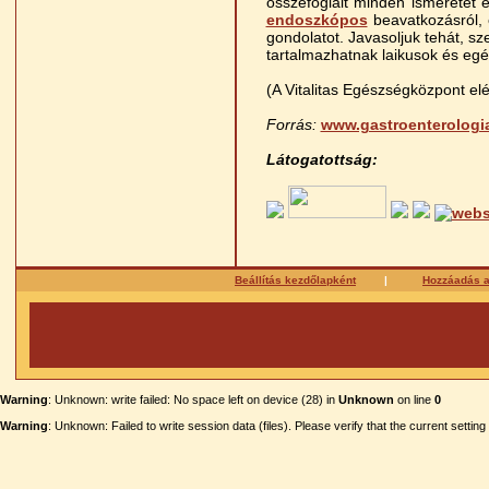
összefoglalt minden ismeretet 
endoszkópos
beavatkozásról, 
gondolatot. Javasoljuk tehát, s
tartalmazhatnak laikusok és eg
(A Vitalitas Egészségközpont el
Forrás:
www.gastroenterologi
Látogatottság:
Beállítás kezdőlapként
|
Hozzáadás 
Warning
: Unknown: write failed: No space left on device (28) in
Unknown
on line
0
Warning
: Unknown: Failed to write session data (files). Please verify that the current settin