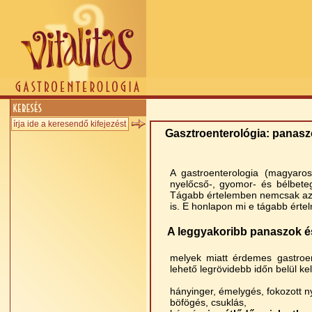
Gasztroenterológia: panasz
A gastroenterologia (magyaro
nyelőcső-, gyomor- és bélbeteg
Tágabb értelemben nemcsak az 
is. E honlapon mi e tágabb érte
A leggyakoribb panaszok és
melyek miatt érdemes gastroen
lehető legrövidebb időn belül kel
hányinger, émelygés, fokozott ny
böfögés, csuklás,